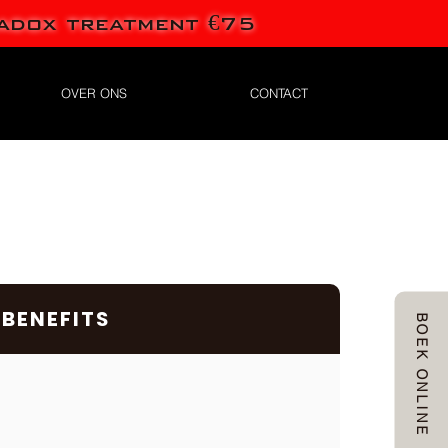
adox treatment €75
OVER ONS
CONTACT
BENEFITS
BOEK ONLINE