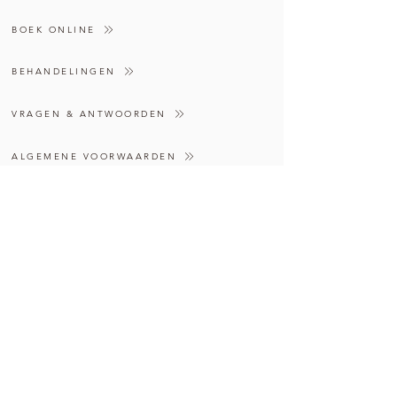
BOEK ONLINE
BEHANDELINGEN
VRAGEN & ANTWOORDEN
ALGEMENE VOORWAARDEN
CONTACT:
Palletweg 64
2031 DC Haarlem
+31 (0) 6 486 184 42
info@peerlessbeauty.nl
OPENINGSTIJDEN:
Maandag:
11:00 - 16:45
Dinsdag:
11:00 - 16:45